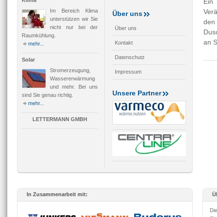
Klima
Ein
Im Bereich Klima
Ver
Über uns
unterstützen wir Sie
den
nicht nur bei der
Über uns
Dusc
Raumkühlung.
an S
Kontakt
mehr...
Datenschutz
Solar
Stromerzeugung,
Impressum
Wassererwärmung
und mehr. Bei uns
Unsere Partner
sind Sie genau richtig.
mehr...
LETTERMANN GMBH
In Zusammenarbeit mit:
Ü
Di