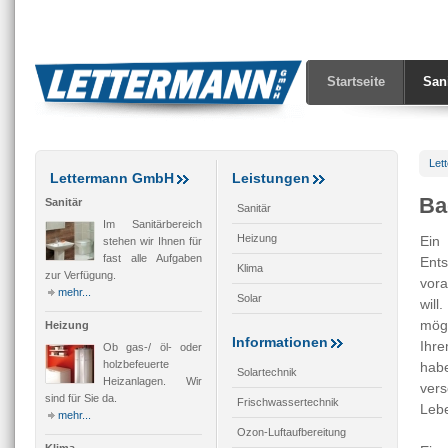
Startseite
San
Let
Lettermann GmbH
Leistungen
Ba
Sanitär
Sanitär
Im Sanitärbereich
Heizung
Ein
stehen wir Ihnen für
fast alle Aufgaben
En
Klima
zur Verfügung.
vor
mehr...
Solar
wil
mögl
Heizung
Informationen
Ih
Ob gas-/ öl- oder
holzbefeuerte
hab
Solartechnik
Heizanlagen. Wir
ver
sind für Sie da.
Frischwassertechnik
Lebe
mehr...
Ozon-Luftaufbereitung